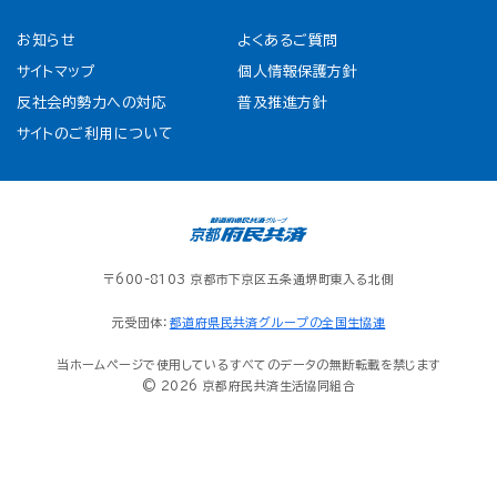
お知らせ
よくあるご質問
サイトマップ
個人情報保護方針
反社会的勢力への対応
普及推進方針
サイトのご利用について
〒600-8103 京都市下京区五条通堺町東入る北側
元受団体：
都道府県民共済グループの全国生協連
当ホームページで使用しているすべてのデータの無断転載を禁じます
© 2026 京都府民共済生活協同組合